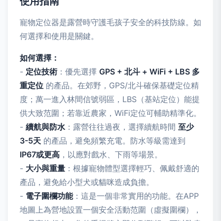
使用指南
寵物定位器是露營時守護毛孩子安全的科技防線。如
何選擇和使用是關鍵。
如何選擇：
-
定位技術
：優先選擇
GPS + 北斗 + WiFi + LBS 多
重定位
的產品。在郊野，GPS/北斗確保基礎定位精
度；萬一進入林間信號弱區，LBS（基站定位）能提
供大致范圍；若靠近農家，WiFi定位可輔助精準化。
-
續航與防水
：露營往往過夜，選擇續航時間
至少
3-5天
的產品，避免頻繁充電。防水等級需達到
IP67或更高
，以應對戲水、下雨等場景。
-
大小與重量
：根據寵物體型選擇輕巧、佩戴舒適的
產品，避免給小型犬或貓咪造成負擔。
-
電子圍欄功能
：這是一個非常實用的功能。在APP
地圖上為營地設置一個安全活動范圍（虛擬圍欄），