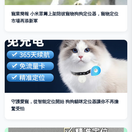
寵業簡報 小米眾籌上架陪彼寵物狗狗定位器，寵物定位
市場再添新軍
守護愛寵，從智能定位開始 狗狗貓咪定位器讓你不再擔
驚受怕