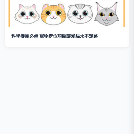
科學養寵必備 寵物定位項圈讓愛貓永不迷路