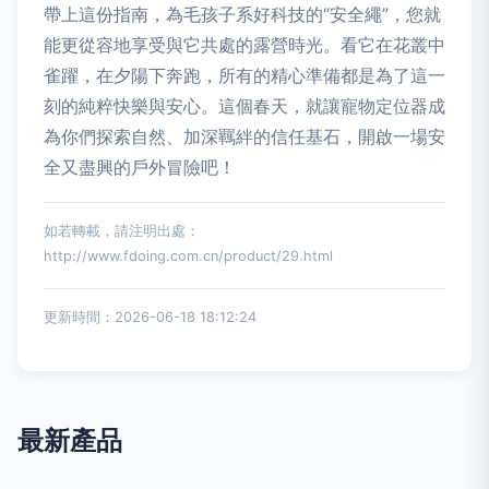
帶上這份指南，為毛孩子系好科技的“安全繩”，您就
能更從容地享受與它共處的露營時光。看它在花叢中
雀躍，在夕陽下奔跑，所有的精心準備都是為了這一
刻的純粹快樂與安心。這個春天，就讓寵物定位器成
為你們探索自然、加深羈絆的信任基石，開啟一場安
全又盡興的戶外冒險吧！
如若轉載，請注明出處：
http://www.fdoing.com.cn/product/29.html
更新時間：2026-06-18 18:12:24
最新產品