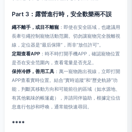
Part 3：露營進行時，安全歡樂兩不誤
繩不離手，或目不離寵
：即使在安全區域，也建議用
長牽引繩控制寵物活動范圍。切勿讓寵物完全脫離視
線，定位器是“最后保障”，而非“放任許可”。
定期查看APP
：時不時打開手機APP，確認寵物位置
是否在安全范圍內，查看電量是否充足。
保持冷靜，善用工具
：萬一寵物跑出視線，立即打開
APP查看實時位置。結合“實時追蹤”和“歷史軌跡”功
能，判斷其移動方向和可能前往的區域（如水源地、
有其他氣味的帳篷處），并請同伴協助，根據定位信
息進行包抄和呼喚，通常能快速尋回。
****