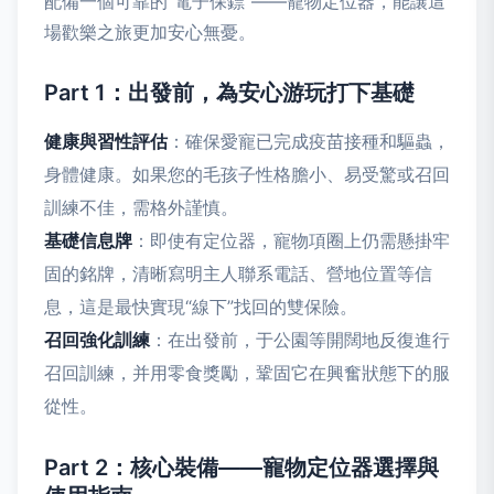
配備一個可靠的“電子保鏢”——寵物定位器，能讓這
場歡樂之旅更加安心無憂。
Part 1：出發前，為安心游玩打下基礎
健康與習性評估
：確保愛寵已完成疫苗接種和驅蟲，
身體健康。如果您的毛孩子性格膽小、易受驚或召回
訓練不佳，需格外謹慎。
基礎信息牌
：即使有定位器，寵物項圈上仍需懸掛牢
固的銘牌，清晰寫明主人聯系電話、營地位置等信
息，這是最快實現“線下”找回的雙保險。
召回強化訓練
：在出發前，于公園等開闊地反復進行
召回訓練，并用零食獎勵，鞏固它在興奮狀態下的服
從性。
Part 2：核心裝備——寵物定位器選擇與