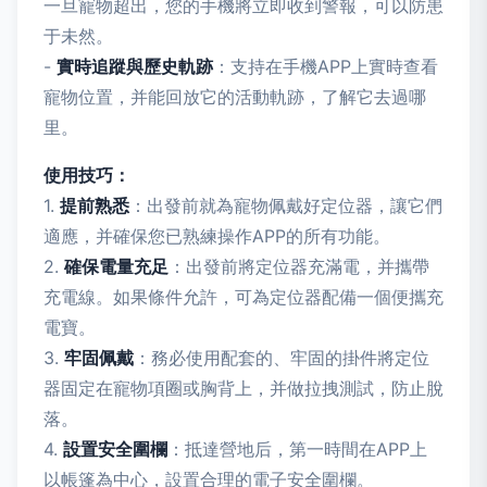
一旦寵物超出，您的手機將立即收到警報，可以防患
于未然。
-
實時追蹤與歷史軌跡
：支持在手機APP上實時查看
寵物位置，并能回放它的活動軌跡，了解它去過哪
里。
使用技巧：
1.
提前熟悉
：出發前就為寵物佩戴好定位器，讓它們
適應，并確保您已熟練操作APP的所有功能。
2.
確保電量充足
：出發前將定位器充滿電，并攜帶
充電線。如果條件允許，可為定位器配備一個便攜充
電寶。
3.
牢固佩戴
：務必使用配套的、牢固的掛件將定位
器固定在寵物項圈或胸背上，并做拉拽測試，防止脫
落。
4.
設置安全圍欄
：抵達營地后，第一時間在APP上
以帳篷為中心，設置合理的電子安全圍欄。